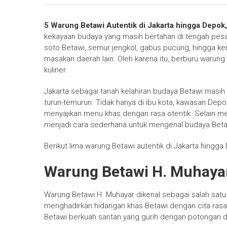
5 Warung Betawi Autentik di Jakarta hingga Depok,
kekayaan budaya yang masih bertahan di tengah pes
soto Betawi, semur jengkol, gabus pucung, hingga ke
masakan daerah lain. Oleh karena itu, berburu warung 
kuliner.
Jakarta sebagai tanah kelahiran budaya Betawi mas
turun-temurun. Tidak hanya di ibu kota, kawasan De
menyajikan menu khas dengan rasa otentik. Selain m
menjadi cara sederhana untuk mengenal budaya Betaw
Berikut lima warung Betawi autentik di Jakarta hingga
Warung Betawi H. Muhaya
Warung Betawi H. Muhayar dikenal sebagai salah sat
menghadirkan hidangan khas Betawi dengan cita rasa 
Betawi berkuah santan yang gurih dengan potongan 