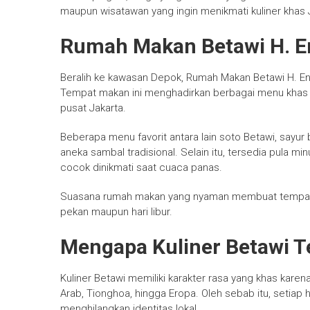
maupun wisatawan yang ingin menikmati kuliner khas 
Rumah Makan Betawi H. E
Beralih ke kawasan Depok, Rumah Makan Betawi H. Ent
Tempat makan ini menghadirkan berbagai menu khas B
pusat Jakarta.
Beberapa menu favorit antara lain soto Betawi, sayu
aneka sambal tradisional. Selain itu, tersedia pula
cocok dinikmati saat cuaca panas.
Suasana rumah makan yang nyaman membuat tempat in
pekan maupun hari libur.
Mengapa Kuliner Betawi T
Kuliner Betawi memiliki karakter rasa yang khas kar
Arab, Tionghoa, hingga Eropa. Oleh sebab itu, seti
menghilangkan identitas lokal.