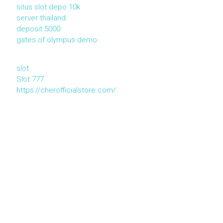
situs slot depo 10k
server thailand
deposit 5000
gates of olympus demo
slot
Slot 777
https://cherofficialstore.com/