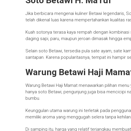
Soto Betawi H. Ma’ruf
Jika berbicara mengenai kuliner Betawi legendaris, So
telah dikenal luas karena mempertahankan kualitas r
Kuah sotonya terasa kaya rempah dengan kombinasi 
daging sapi, paru, maupun jeroan dimasak hingga em
Selain soto Betawi, tersedia pula sate ayam, sate ka
santapan. Karena popularitasnya, tempat ini hampir s
Warung Betawi Haji Mama
Warung Betawi Haji Mamat menawarkan pilihan menu 
hanya soto Betawi, pengunjung juga bisa mencicipi na
bumbu.
Keunggulan utama warung ini terletak pada penggunaa
memiliki aroma yang menggugah selera tanpa kehilanga
Di samping itu, harga yang relatif terjangkau membua