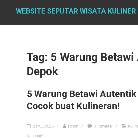
Skip
to
WEBSITE SEPUTAR WISATA KULINER
content
Tag: 5 Warung Betawi 
Depok
5 Warung Betawi Autentik 
Cocok buat Kulineran!
21/06/2026
admin
0 Komentar
Kuline
Kulineran!