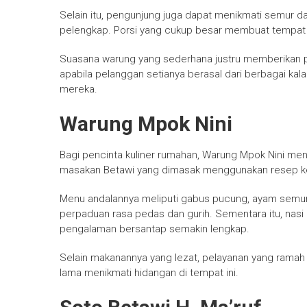
Selain itu, pengunjung juga dapat menikmati semur d
pelengkap. Porsi yang cukup besar membuat tempat 
Suasana warung yang sederhana justru memberikan p
apabila pelanggan setianya berasal dari berbagai kal
mereka.
Warung Mpok Nini
Bagi pencinta kuliner rumahan, Warung Mpok Nini menj
masakan Betawi yang dimasak menggunakan resep kel
Menu andalannya meliputi gabus pucung, ayam semur, 
perpaduan rasa pedas dan gurih. Sementara itu, nasi
pengalaman bersantap semakin lengkap.
Selain makanannya yang lezat, pelayanan yang rama
lama menikmati hidangan di tempat ini.