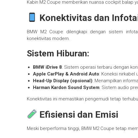
Kabin M2 Coupe memberikan nuansa cockpit balap ya
Konektivitas dan Infot
BMW M2 Coupe dilengkapi dengan sistem infotainm
konektivitas modern.
Sistem Hiburan:
BMW iDrive 8
: Sistem operasi terbaru dengan kont
Apple CarPlay & Android Auto
: Koneksi nirkabel
Head-Up Display (opsional)
: Menampilkan informa
Harman Kardon Sound System
: Sistem audio pre
Konektivitas ini memastikan pengemudi tetap terhu
Efisiensi dan Emisi
Meski berperforma tinggi, BMW M2 Coupe tetap mempe