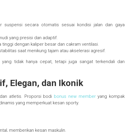
er suspensi secara otomatis sesuai kondisi jalan dan gaya
di yang presisi dan adaptif.
inggi dengan kaliper besar dan cakram ventilasi.
tabilitas saat menikung tajam atau akselerasi agresif.
yang tidak hanya cepat, tetapi juga sangat terkendali dan
f, Elegan, dan Ikonik
n atletis. Proporsi bodi
bonus new member
yang kompak
odinamis yang memperkuat kesan sporty.
ontal, memberikan kesan maskulin.