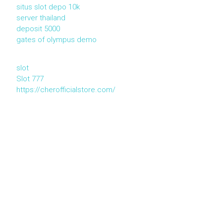
situs slot depo 10k
server thailand
deposit 5000
gates of olympus demo
slot
Slot 777
https://cherofficialstore.com/