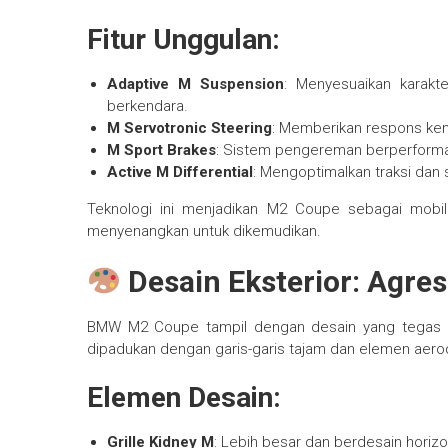
Fitur Unggulan:
Adaptive M Suspension
: Menyesuaikan karakt
berkendara.
M Servotronic Steering
: Memberikan respons kemu
M Sport Brakes
: Sistem pengereman berperforma t
Active M Differential
: Mengoptimalkan traksi dan s
Teknologi ini menjadikan M2 Coupe sebagai mobil 
menyenangkan untuk dikemudikan.
Desain Eksterior: Agresi
BMW M2 Coupe tampil dengan desain yang tegas da
dipadukan dengan garis-garis tajam dan elemen aer
Elemen Desain:
Grille Kidney M
: Lebih besar dan berdesain horiz