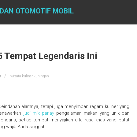
 DAN OTOMOTIF MOBIL
5 Tempat Legendaris Ini
r
wisata kuliner kuningan
keindahan alamnya, tetapi juga menyimpan ragam kuliner yang
 menawarkan
judi mix parlay
pengalaman makan yang unik dan
egendaris, setiap tempat menyajikan cita rasa khas yang patut
ng wajib Anda singgahi.