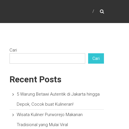
Cari
Cari
Recent Posts
5 Warung Betawi Autentik di Jakarta hingga
Depok, Cocok buat Kulineran!
Wisata Kuliner Purworejo Makanan
Tradisional yang Mulai Viral