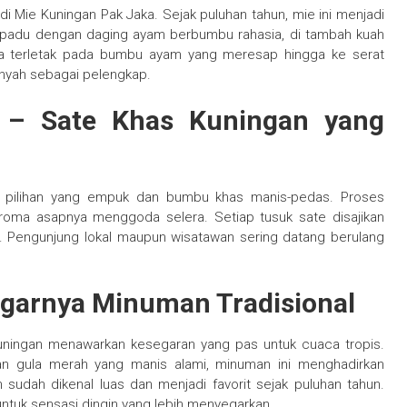
i Mie Kuningan Pak Jaka. Sejak puluhan tahun, mie ini menjadi
berpadu dengan daging ayam berbumbu rahasia, di tambah kuah
ka terletak pada bumbu ayam yang meresap hingga ke serat
enyah sebagai pelengkap.
k – Sate Khas Kuningan yang
pi pilihan yang empuk dan bumbu khas manis-pedas. Proses
ma asapnya menggoda selera. Setiap tusuk sate disajikan
Pengunjung lokal maupun wisatawan sering datang berulang
egarnya Minuman Tradisional
Kuningan menawarkan kesegaran yang pas untuk cuaca tropis.
 dan gula merah yang manis alami, minuman ini menghadirkan
sudah dikenal luas dan menjadi favorit sejak puluhan tahun.
tuk sensasi dingin yang lebih menyegarkan.