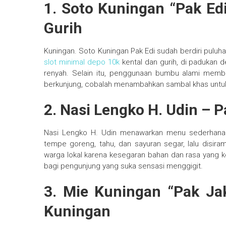
1. Soto Kuningan “Pak Ed
Gurih
Kuningan. Soto Kuningan Pak Edi sudah berdiri puluh
slot minimal depo 10k
kental dan gurih, di padukan
renyah. Selain itu, penggunaan bumbu alami membua
berkunjung, cobalah menambahkan sambal khas untu
2. Nasi Lengko H. Udin – 
Nasi Lengko H. Udin menawarkan menu sederhana 
tempe goreng, tahu, dan sayuran segar, lalu disira
warga lokal karena kesegaran bahan dan rasa yang k
bagi pengunjung yang suka sensasi menggigit.
3. Mie Kuningan “Pak Ja
Kuningan