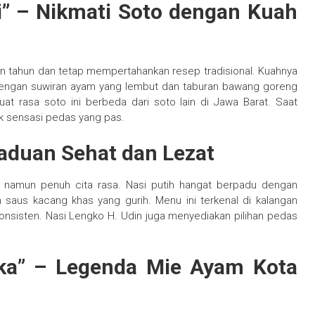
i” – Nikmati Soto dengan Kuah
an tahun dan tetap mempertahankan resep tradisional. Kuahnya
 dengan suwiran ayam yang lembut dan taburan bawang goreng
t rasa soto ini berbeda dari soto lain di Jawa Barat. Saat
k sensasi pedas yang pas.
Paduan Sehat dan Lezat
namun penuh cita rasa. Nasi putih hangat berpadu dengan
m saus kacang khas yang gurih. Menu ini terkenal di kalangan
onsisten. Nasi Lengko H. Udin juga menyediakan pilihan pedas
ka” – Legenda Mie Ayam Kota