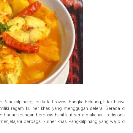
 –
Pangkalpinang, ibu kota Provinsi Bangka Belitung, tidak hanya
miliki ragam kuliner khas yang menggugah selera. Berada di
rbagai hidangan berbasis hasil laut serta makanan tradisional
n menjelajahi berbagai kuliner khas Pangkalpinang yang wajib di